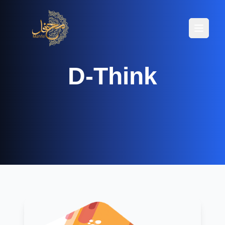
Menüyü
Menüyü
D-Think