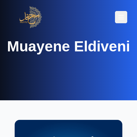
Menüyü
Menüyü
Muayene Eldiveni