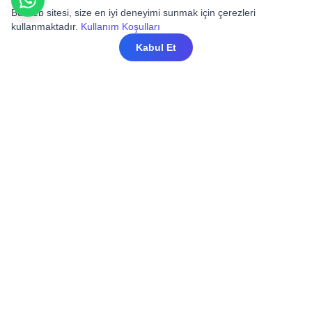
Bu web sitesi, size en iyi deneyimi sunmak için çerezleri
kullanmaktadır.
Kullanım Koşulları
Kabul Et
Mahfel Medikal olarak sağlık, farmasötik ve
biyoteknoloji sektörlerini desteklemek