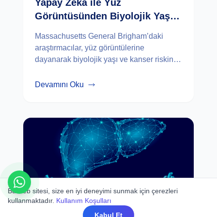
Yapay Zekâ ile Yüz
Görüntüsünden Biyolojik Yaş
ve Kanser Riski Tahmini
Massachusetts General Brigham’daki
araştırmacılar, yüz görüntülerine
dayanarak biyolojik yaşı ve kanser riskini
tahmin eden bir yapay zekâ aracı geliş...
Devamını Oku
Bu web sitesi, size en iyi deneyimi sunmak için çerezleri
kullanmaktadır.
Kullanım Koşulları
Kabul Et