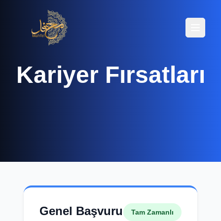
Menüyü
Menüyü
Kariyer Fırsatları
Genel Başvuru
Tam Zamanlı