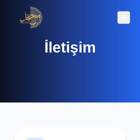
Menüyü
Menüyü
İletişim