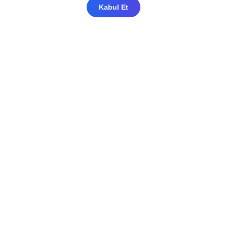
Kabul Et
Mahfel Medikal olarak sağlık, farmasötik ve
biyoteknoloji sektörlerini desteklemek
amacıyla geniş bir yelpazede tıbbî ekipman
ve hammadde tedariğini profesyonel olarak