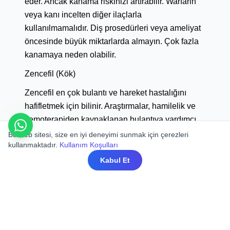
eder. Ancak kanama riskinizi artırabilir. Warfarin
veya kanı incelten diğer ilaçlarla
kullanılmamalıdır. Diş prosedürleri veya ameliyat
öncesinde büyük miktarlarda almayın. Çok fazla
kanamaya neden olabilir.
Zencefil (Kök)
Zencefil en çok bulantı ve hareket hastalığını
hafifletmek için bilinir. Araştırmalar, hamilelik ve
kemoterapiden kaynaklanan bulantıya yardımcı
olabileceğini göstermektedir. Zencefil, cerrahi ve
Bu web sitesi, size en iyi deneyimi sunmak için çerezleri
kullanmaktadır.
Kullanım Koşulları
antikanser ajanı olarak kullanım için
araştırmalardadır. Güçlü anti-enflamatuar etkilere
Kabul Et
sahiptir. Ayrıca güçlü bir antioksidandır. Yan
etkiler arasında şişkinlik, gaz, mide yanması ve
bulantı olabilir.
Ginkgo (Yaprak)