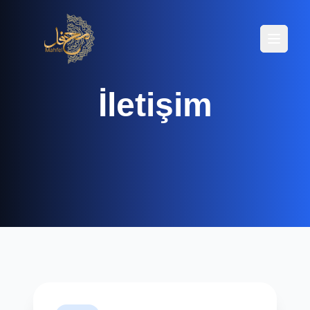
Menüyü
Menüyü
İletişim