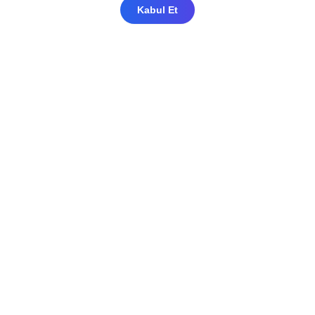
Kabul Et
Mahfel Medikal olarak sağlık, farmasötik ve
biyoteknoloji sektörlerini desteklemek
amacıyla geniş bir yelpazede tıbbî ekipman
ve hammadde tedariğini profesyonel olarak