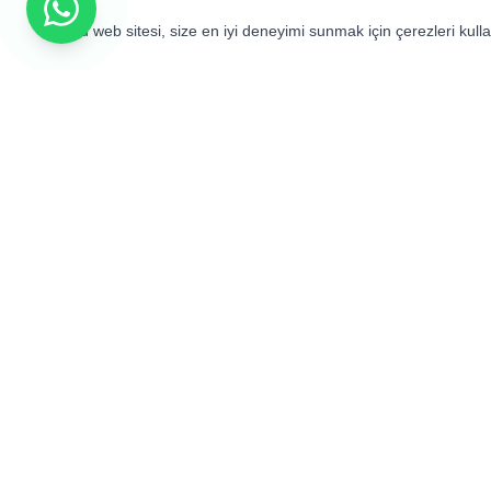
Bu web sitesi, size en iyi deneyimi sunmak için çerezleri kul
Mahfel Medikal olarak sağlık, farmasötik
biyoteknoloji sektörlerini desteklemek
amacıyla geniş bir yelpazede tıbbî ekip