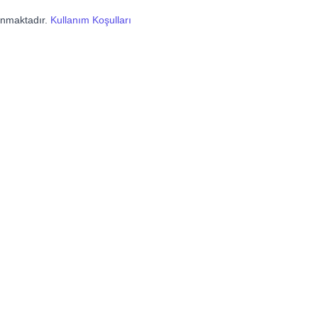
lanmaktadır.
Kullanım Koşulları
Hızlı Linkler
İletişim
Hakkımızda
Gürsel Mahallesi,
İmrahor Cd. No: 29, B
Hizmetler
blok, 34400 Kağıthane
 ve
İstanbul
Blog
man
Haberler
+90 212 741 27 00