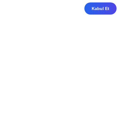
Kabul Et
Dil Seçimi
Türkçe
English
/
العربية