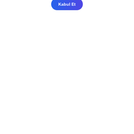
Kabul Et
Mahfel Medikal olarak sağlık, farmasötik ve
biyoteknoloji sektörlerini desteklemek
amacıyla geniş bir yelpazede tıbbî ekipman
ve hammadde tedariğini profesyonel olarak