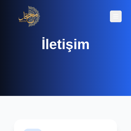
Menüyü
Menüyü
İletişim