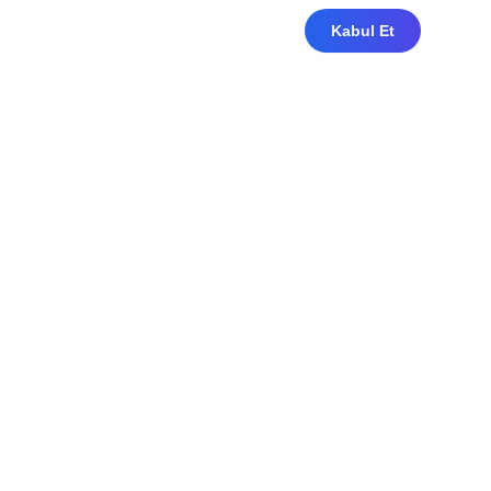
Kabul Et
Dil Seçimi
Türkçe
English
/
العربية