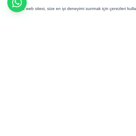
Bu web sitesi, size en iyi deneyimi sunmak için çerezleri kul
Mahfel Medikal olarak sağlık, farmasötik
biyoteknoloji sektörlerini desteklemek
amacıyla geniş bir yelpazede tıbbî ekip