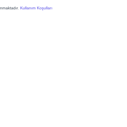
lanmaktadır.
Kullanım Koşulları
Hızlı Linkler
İletişim
Hakkımızda
Gürsel Mahallesi,
İmrahor Cd. No: 29, B
Hizmetler
blok, 34400 Kağıthane
 ve
İstanbul
Blog
man
Haberler
+90 212 741 27 00