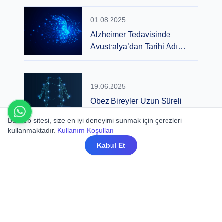
01.08.2025
Alzheimer Tedavisinde
Avustralya’dan Tarihi Adım:
Donanemab Onaylandı
19.06.2025
Obez Bireyler Uzun Süreli
COVID Belirtilerine Daha
Bu web sitesi, size en iyi deneyimi sunmak için çerezleri
Duyarlı
kullanmaktadır.
Kullanım Koşulları
Kabul Et
17.06.2025
RSV Virüsüne Karşı Etkili
Koruma: Nirsevimab ile
%78 Daha Az Hastaneye
Yatış