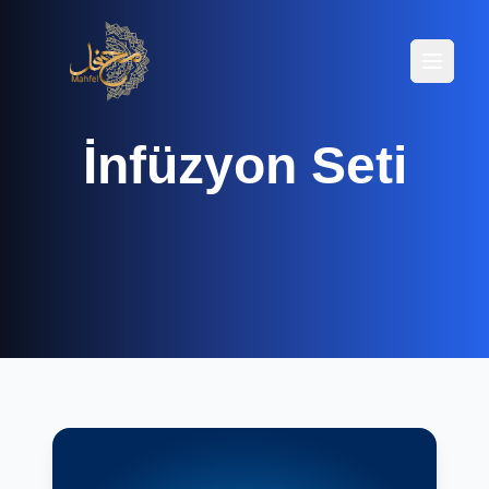
Menüyü
Menüyü
İnfüzyon Seti