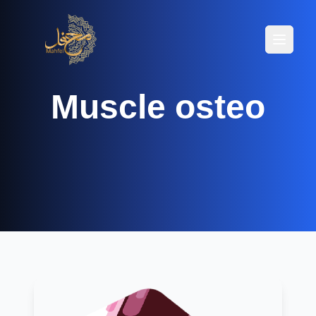
Menüyü
Menüyü
Muscle osteo